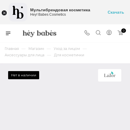
Мультибрендовая косметика
Скачать
Hey! Babes Cosmetics
0
—
—
—
Главная
Магазин
Уход за лицом
—
Аксессуары для лица
Для косметички
Нет в наличии