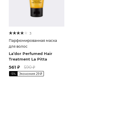
3
Парфюмированная маска
для волос
La’dor Perfumed Hair
Treatment La Pitta
561
₽
590
₽
-
5
%
Экономия
29
₽