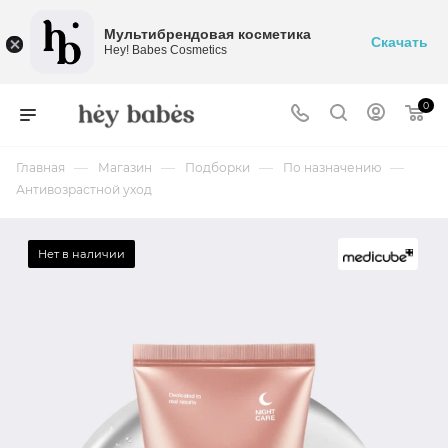
Мультибрендовая косметика
Скачать
Hey! Babes Cosmetics
0
—
—
—
—
Главная
Магазин
Подборки
По назначению
Антивозрастной уход
Нет в наличии