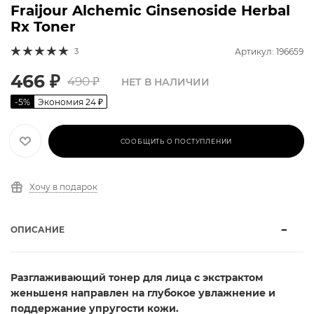
Fraijour Alchemic Ginsenoside Herbal
Rx Toner
3
Артикул: 196659
466
₽
490
₽
НЕТ В НАЛИЧИИ
-
5
%
Экономия
24
₽
СООБЩИТЬ О ПОСТУПЛЕНИИ
Хочу в подарок
ОПИСАНИЕ
Разглаживающий тонер для лица с экстрактом
женьшеня направлен на глубокое увлажнение и
поддержание упругости кожи.