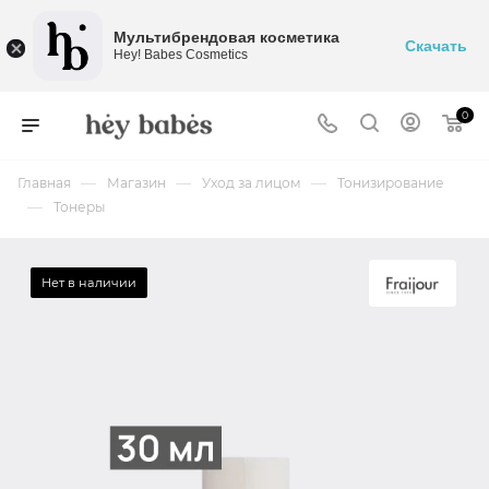
Мультибрендовая косметика
Скачать
Hey! Babes Cosmetics
0
—
—
—
Главная
Магазин
Уход за лицом
Тонизирование
—
Тонеры
Нет в наличии