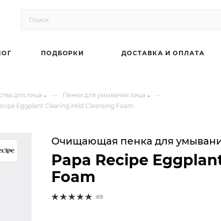
ЛОГ
ПОДБОРКИ
ДОСТАВКА И ОПЛАТА
—
—
тва для лица
Пенки для умывания лица
pe Eggplant Clearing Mild Cleansing Foam
Очищающая пенка для умывания
Papa Recipe Eggplant
Foam
69