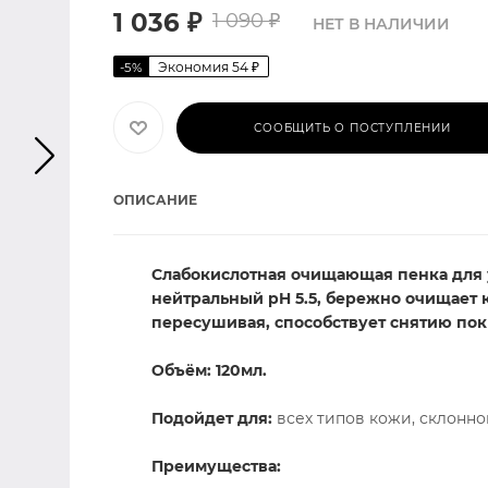
1 036
₽
1 090
₽
НЕТ В НАЛИЧИИ
Экономия
54
₽
-
5
%
СООБЩИТЬ О ПОСТУПЛЕНИИ
ОПИСАНИЕ
Слабокислотная очищающая пенка для 
нейтральный pH 5.5, бережно очищает 
пересушивая, способствует снятию по
Объём: 120мл.
Подойдет для:
всех типов кожи, склонно
Преимущества: