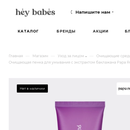
Напишите нам
КАТАЛОГ
БРЕНДЫ
АКЦИИ
Б
—
—
—
Главная
Магазин
Уход за лицом
Очищающие средс
Очищающая пенка для умывания с экстрактом баклажана Papa Reci
Нет в наличии