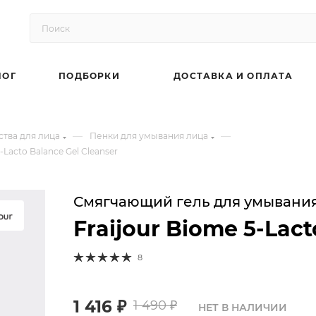
ЛОГ
ПОДБОРКИ
ДОСТАВКА И ОПЛАТА
—
—
тва для лица
Пенки для умывания лица
acto Balance Gel Cleanser
Смягчающий гель для умывани
Fraijour Biome 5-Lact
8
1 416
₽
1 490
₽
НЕТ В НАЛИЧИИ