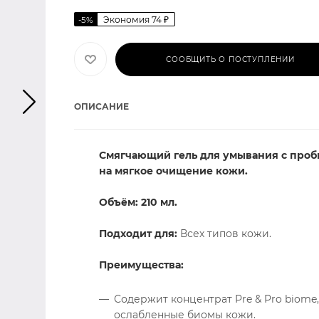
Экономия
74
₽
-
5
%
СООБЩИТЬ О ПОСТУПЛЕНИИ
ОПИСАНИЕ
Смягчающий гель для умывания с проби
на мягкое очищение кожи.
Объём: 210 мл.
Подходит для:
Всех типов кожи.
Преимущества:
Содержит концентрат Pre & Pro biome
ослабленные биомы кожи.