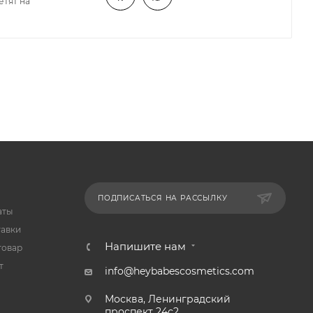
етят на
ПОДПИСАТЬСЯ НА РАССЫЛКУ
аты
тавки
Напишите нам
товар
т
info@heybabescosmetics.com
Москва, Ленинградский
проспект 24с2