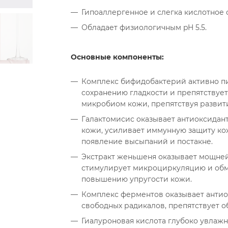
Гипоаллергенное и слегка кислотное
Обладает физиологичным pH 5.5.
Основные компоненты:
Комплекс бифидобактерий активно пи
сохранению гладкости и препятствуе
микробиом кожи, препятствуя развит
Галактомисис оказывает антиоксидан
кожи, усиливает иммунную защиту ко
появление высыпаний и постакне.
Экстракт женьшеня оказывает мощней
стимулирует микроциркуляцию и обм
повышению упругости кожи.
Комплекс ферментов оказывает антио
свободных радикалов, препятствует 
Гиалуроновая кислота глубоко увлажня