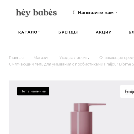
Напишите нам
КАТАЛОГ
БРЕНДЫ
АКЦИИ
Б
—
—
—
Главная
Магазин
Уход за лицом
Очищающие средс
Смягчающий гель для умывания с пробиотиками Fraijour Biome 5-L
Нет в наличии