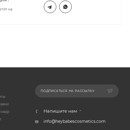
етят на
ПОДПИСАТЬСЯ НА РАССЫЛКУ
аты
тавки
Напишите нам
товар
т
info@heybabescosmetics.com