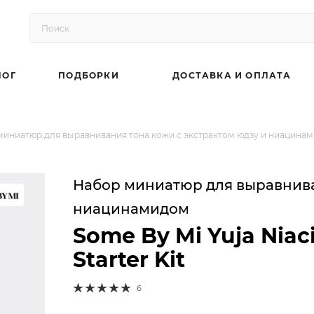
ЛОГ
ПОДБОРКИ
ДОСТАВКА И ОПЛАТА
иниатюр для выравнивания тона кожи с экстрактом юдзу и ниацинамидо
Набор миниатюр для выравнива
ниацинамидом
Some By Mi Yuja Niac
Starter Kit
6