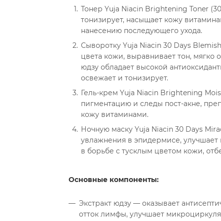
Тонер Yuja Niacin Brightening Toner (
тонизирует, насыщает кожу витаминам
нанесению последующего ухода.
Сыворотку Yuja Niacin 30 Days Blemis
цвета кожи, выравнивает тон, мягко 
юдзу обладает высокой антиоксидант
освежает и тонизирует.
Гель-крем Yuja Niacin Brightening Moi
пигментацию и следы пост-акне, пре
кожу витаминами.
Ночную маску Yuja Niacin 30 Days Mira
увлажнения в эпидермисе, улучшает 
в борьбе с тусклым цветом кожи, отб
Основные компоненты:
Экстракт юдзу — оказывает антисепти
отток лимфы, улучшает микроциркул