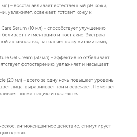
30 мл) – восстанавливает естественный pH кожи,
и, увлажняет, освежает, готовит кожу к
h Care Serum (10 мл) – способствует улучшению
отбеливает пигментацию и пост-акне. Экстракт
ной активностью, наполняет кожу витаминами,
sture Gel Cream (30 мл) – эффективно отбеливает
пятствует фотостарению, увлажняет и насыщает
cle (20 мл) – всего за одну ночь повышает уровень
цвет лица, выравнивает тон и освежает. Помогает
еливает пигментацию и пост-акне.
ческое, антиоксидантное действие, стимулирует
яцию крови.