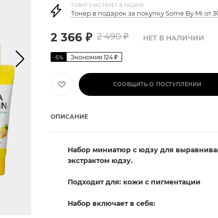
ТОВАР УЧАСТВУЕТ В АКЦИЯХ
Тонер в подарок за покупку Some By Mi от 
2 366
₽
2 490
₽
НЕТ В НАЛИЧИИ
Экономия
124
₽
-
5
%
СООБЩИТЬ О ПОСТУПЛЕНИИ
ОПИСАНИЕ
Набор миниатюр с юдзу для выравниван
экстрактом юдзу.
Подходит для: кожи с пигментации
Набор включает в себя: