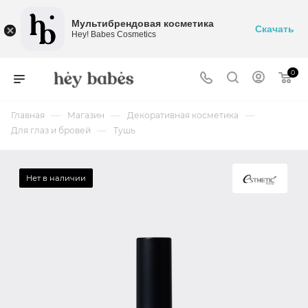
Мультибрендовая косметика
Скачать
Hey! Babes Cosmetics
0
—
—
—
Главная
Магазин
Декоративная косметика
—
Для глаз и бровей
Тушь
Нет в наличии