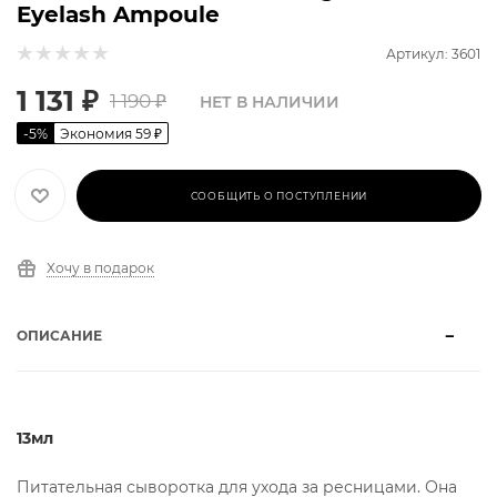
Eyelash Ampoule
Артикул: 3601
1 131
₽
1 190
₽
НЕТ В НАЛИЧИИ
-
5
%
Экономия
59
₽
СООБЩИТЬ О ПОСТУПЛЕНИИ
Хочу в подарок
ОПИСАНИЕ
13мл
Питательная сыворотка для ухода за ресницами. Она