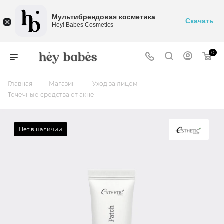
Мультибрендовая косметика
Скачать
Hey! Babes Cosmetics
0
—
—
—
Главная
Магазин
Уход за лицом
Точечные средства от акне
Нет в наличии