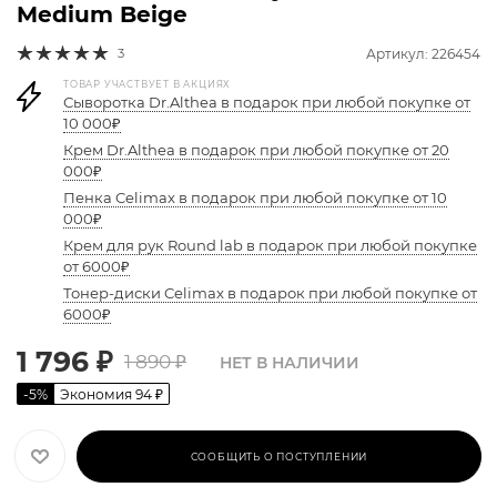
Medium Beige
3
Артикул: 226454
ТОВАР УЧАСТВУЕТ В АКЦИЯХ
Сыворотка Dr.Althea в подарок при любой покупке от
10 000₽
Крем Dr.Althea в подарок при любой покупке от 20
000₽
Пенка Celimax в подарок при любой покупке от 10
000₽
Крем для рук Round lab в подарок при любой покупке
от 6000₽
Тонер-диски Celimax в подарок при любой покупке от
6000₽
1 796
₽
1 890
₽
НЕТ В НАЛИЧИИ
-
5
%
Экономия
94
₽
СООБЩИТЬ О ПОСТУПЛЕНИИ