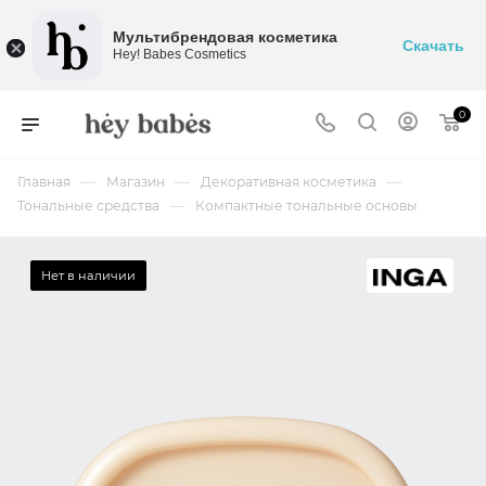
Мультибрендовая косметика
Скачать
Hey! Babes Cosmetics
0
—
—
—
Главная
Магазин
Декоративная косметика
—
Тональные средства
Компактные тональные основы
Нет в наличии