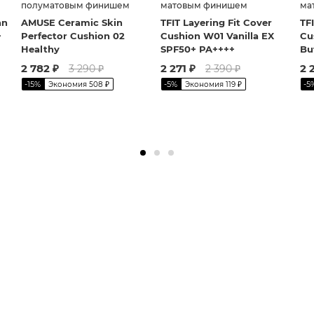
полуматовым финишем
матовым финишем
ма
an
AMUSE Ceramic Skin
TFIT Layering Fit Cover
TF
+
Perfector Cushion 02
Cushion W01 Vanilla EX
Cu
Healthy
SPF50+ PA++++
Bu
2 782
₽
2 271
₽
2 
3 290
₽
2 390
₽
-
15
%
-
5
%
-
5
Экономия
508
₽
Экономия
119
₽