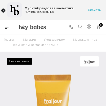
Мультибрендовая косметика
Скачать
Hey! Babes Cosmetics
0
—
—
—
Главная
Магазин
Уход за лицом
Маски для лица
—
Несмываемые маски для лица
Нет в наличии