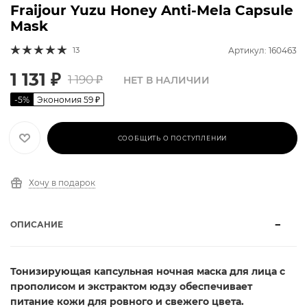
Fraijour Yuzu Honey Anti-Mela Capsule
Mask
13
Артикул: 160463
1 131
₽
1 190
₽
НЕТ В НАЛИЧИИ
-
5
%
Экономия
59
₽
СООБЩИТЬ О ПОСТУПЛЕНИИ
Хочу в подарок
ОПИСАНИЕ
Тонизирующая капсульная ночная маска для лица с
прополисом и экстрактом юдзу обеспечивает
питание кожи для ровного и свежего цвета.