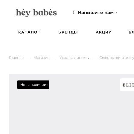
Напишите нам
КАТАЛОГ
БРЕНДЫ
АКЦИИ
Б
—
—
—
Главная
Магазин
Уход за лицом
Сыворотки и ампу
Нет в наличии