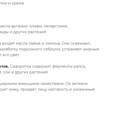
тки и крема
асла аргании, оливы, пеларгонии,
анды и других растений
 входят масла лайма и лимона. Они освежают,
выработку подкожного себиума, устраняют жирный
т его цвет
тов.
Сыворотка содержит ферменты рапса,
 сои и других растений
цидными вяжущими свойствами. Он активно
ует кожу, придаёт лицу матовость и ухоженный