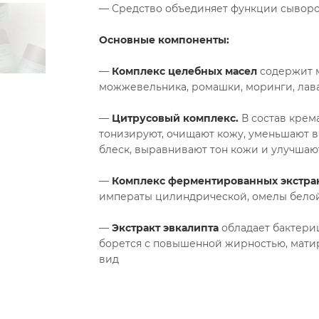
— Средство объединяет функции сыворо
Основные компоненты:
—
Комплекс целебных масел
содержит м
можжевельника, ромашки, моринги, лав
—
Цитрусовый комплекс.
В состав крема
тонизируют, очищают кожу, уменьшают 
блеск, выравнивают тон кожи и улучшаю
—
Комплекс ферментированных экстрак
императы цилиндрической, омелы белой,
—
Экстракт эвкалипта
обладает бактери
борется с повышенной жирностью, матир
вид