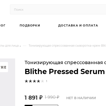
ЛОГ
ПОДБОРКИ
ДОСТАВКА И ОПЛАТА
—
лы для лица
Тонизирующая спрессованная сыворотка-крем Blithe
Тонизирующая спрессованная 
Blithe Pressed Serum 
1
1 891
₽
1 990
₽
НЕТ В НАЛИЧИИ