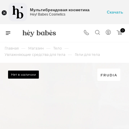
Мультибрендовая косметика
Скачать
Hey! Babes Cosmetics
0
—
—
—
Главная
Магазин
Тело
—
Увлажняющие средства для тела
Гели для тела
Нет в наличии