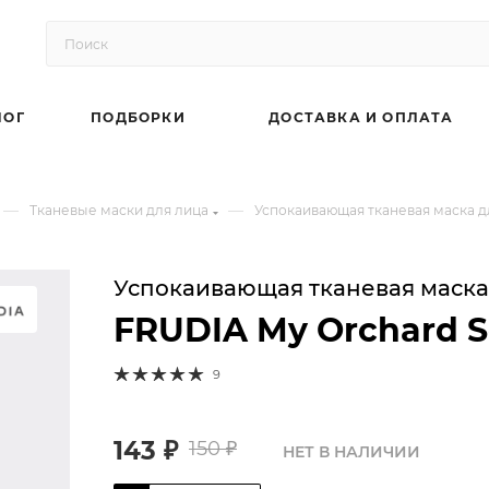
ЛОГ
ПОДБОРКИ
ДОСТАВКА И ОПЛАТА
—
—
Тканевые маски для лица
Успокаивающая тканевая маска д
Успокаивающая тканевая маска
FRUDIA My Orchard 
9
143
₽
150
₽
НЕТ В НАЛИЧИИ