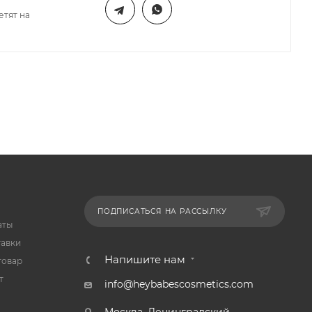
етят на
ПОДПИСАТЬСЯ НА РАССЫЛКУ
аты
тавки
Напишите нам
товар
т
info@heybabescosmetics.com