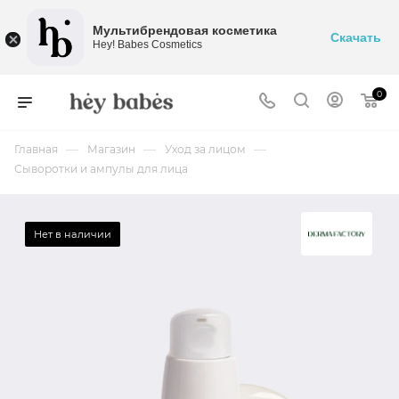
Мультибрендовая косметика
Скачать
Hey! Babes Cosmetics
0
—
—
—
Главная
Магазин
Уход за лицом
Сыворотки и ампулы для лица
Нет в наличии