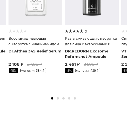
3
для
Восстанавливающая
Разглаживающая сыворотка
Сы
сыворотка с ниацинамидом
для лица с экзосомами и
гл
спикулами
то
ule
Dr.Althea 345 Relief Serum
DR.REBORN Exosome
VT
Refirmshot Ampoule
Se
2 106
₽
2 461
₽
2 
2 490
₽
2 590
₽
-
15
%
-
5
%
-
5
Экономия
384
₽
Экономия
129
₽