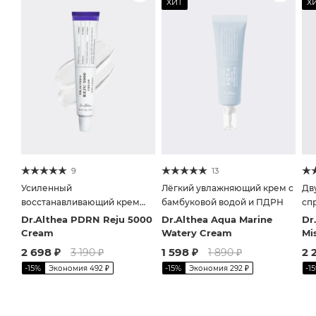
ХИТ
Х
9
13
Усиленный
Лёгкий увлажняющий крем с
Дв
восстанавливающий крем
бамбуковой водой и ПДРН
сп
для лица с экстрактом
ри
Dr.Althea PDRN Reju 5000
Dr.Althea Aqua Marine
Dr
центеллы и ПДРН
Cream
Watery Cream
Mi
2 698
₽
1 598
₽
2 
3 190
₽
1 890
₽
-
15
%
-
15
%
-
15
Экономия
492
₽
Экономия
292
₽