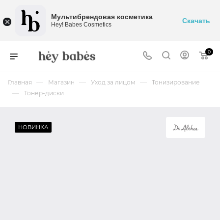
Мультибрендовая косметика
Скачать
Hey! Babes Cosmetics
0
—
—
—
Главная
Магазин
Уход за лицом
Тонизирование
—
Тонер-диски
НОВИНКА