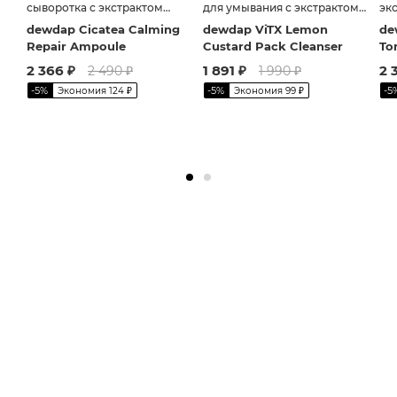
сыворотка с экстрактом
для умывания с экстрактом
эк
центеллы
лимона
ки
dewdap Cicatea Calming
dewdap ViTX Lemon
de
Repair Ampoule
Custard Pack Cleanser
To
2 366
₽
1 891
₽
2 
2 490
₽
1 990
₽
-
5
%
-
5
%
-
5
Экономия
124
₽
Экономия
99
₽