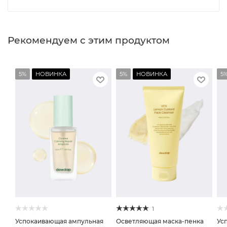
Рекомендуем с этим продуктом
5%
НОВИНКА
5%
НОВИНКА
5
1
Успокаивающая ампульная
Осветляющая маска-пенка
Ус