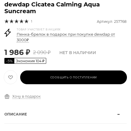
dewdap Cicatea Calming Aqua
Suncream
1
Артикул: 257768
ТОВАР УЧАСТВУЕТ В АКЦИЯХ
Пенка-брелок в подарок при покупке dewdap от
3000₽
1 986
₽
2 090
₽
НЕТ В НАЛИЧИИ
-
5
%
Экономия
104
₽
СООБЩИТЬ О ПОСТУПЛЕНИИ
Хочу в подарок
ОПИСАНИЕ