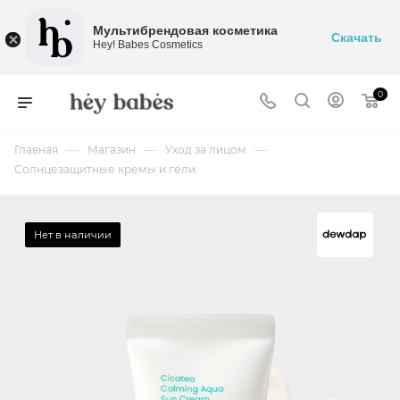
Мультибрендовая косметика
Скачать
Hey! Babes Cosmetics
0
—
—
—
Главная
Магазин
Уход за лицом
Солнцезащитные кремы и гели
Нет в наличии