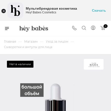
Мультибрендовая косметика
Скачать
Hey! Babes Cosmetics
0
—
—
—
Главная
Магазин
Уход за лицом
Сыворотки и ампулы для лица
Нет в наличии