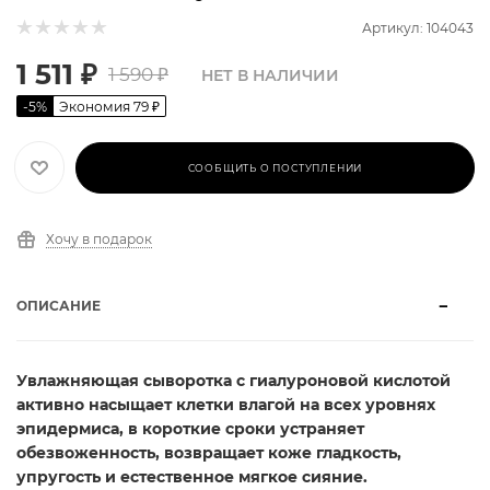
Артикул: 104043
1 511
₽
1 590
₽
НЕТ В НАЛИЧИИ
-
5
%
Экономия
79
₽
СООБЩИТЬ О ПОСТУПЛЕНИИ
Хочу в подарок
ОПИСАНИЕ
Увлажняющая сыворотка с гиалуроновой кислотой
активно насыщает клетки влагой на всех уровнях
эпидермиса, в короткие сроки устраняет
обезвоженность, возвращает коже гладкость,
упругость и естественное мягкое сияние.