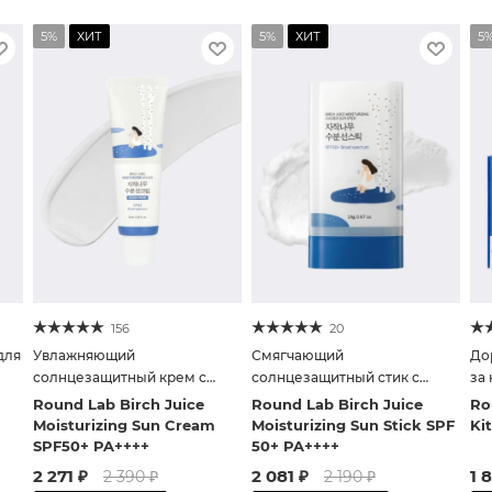
5%
ХИТ
5%
ХИТ
5
156
20
для
Увлажняющий
Смягчающий
До
солнцезащитный крем с
солнцезащитный стик с
за
берёзовым соком
берёзовым соком
Round Lab Birch Juice
Round Lab Birch Juice
Ro
Moisturizing Sun Cream
Moisturizing Sun Stick SPF
Kit
SPF50+ PA++++
50+ PA++++
2 271
₽
2 081
₽
1 
2 390
₽
2 190
₽