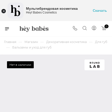
Мультибрендовая косметика
Скачать
Hey! Babes Cosmetics
0
—
—
—
Главная
Магазин
Декоративная косметика
Для губ
—
Бальзамы и уход для губ
Нет в наличии