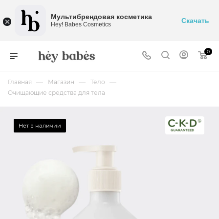
Мультибрендовая косметика
Скачать
Hey! Babes Cosmetics
0
—
—
—
Главная
Магазин
Тело
Очищающие средства для тела
Нет в наличии