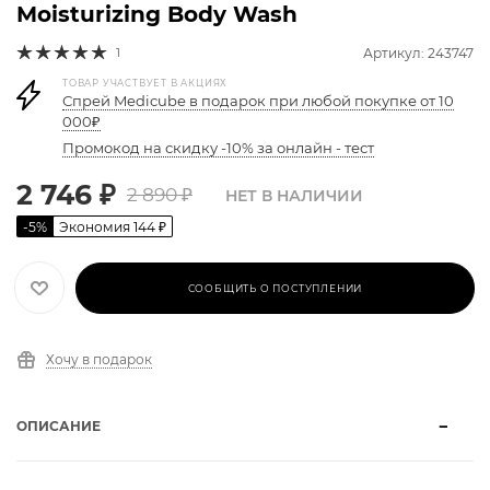
Moisturizing Body Wash
1
Артикул: 243747
ТОВАР УЧАСТВУЕТ В АКЦИЯХ
Спрей Medicube в подарок при любой покупке от 10
000₽
Промокод на скидку -10% за онлайн - тест
2 746
₽
2 890
₽
НЕТ В НАЛИЧИИ
-
5
%
Экономия
144
₽
СООБЩИТЬ О ПОСТУПЛЕНИИ
Хочу в подарок
ОПИСАНИЕ