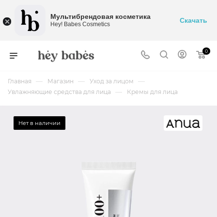
Мультибрендовая косметика
Скачать
Hey! Babes Cosmetics
0
—
—
—
Главная
Магазин
Уход за лицом
—
Увлажняющие средства для лица
Кремы для лица
Нет в наличии