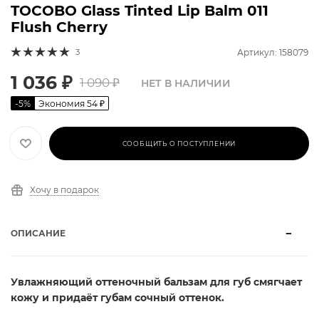
TOCOBO Glass Tinted Lip Balm 011
Flush Cherry
3
Артикул: 158079
1 036
₽
1 090
₽
НЕТ В НАЛИЧИИ
-
5
%
Экономия
54
₽
СООБЩИТЬ О ПОСТУПЛЕНИИ
Хочу в подарок
ОПИСАНИЕ
Увлажняющий оттеночный бальзам для губ
смягчает
кожу и придаёт губам сочный оттенок.