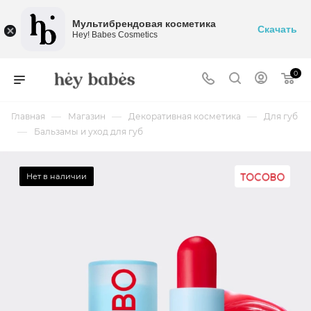
Мультибрендовая косметика
Скачать
Hey! Babes Cosmetics
0
—
—
—
Главная
Магазин
Декоративная косметика
Для губ
—
Бальзамы и уход для губ
Нет в наличии