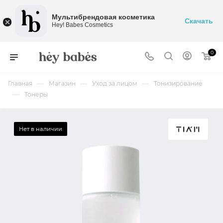
Мультибрендовая косметика
Скачать
Hey! Babes Cosmetics
0
—
—
—
Главная
Магазин
Уход за лицом
Тонизирование
—
Тонеры
Нет в наличии