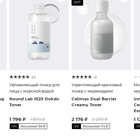
ХИТ
63
41
Увлажняющий тонер для
Укрепляющий кремовый
Мо
лица с морской водой
тонер с керамидами
ке
зе
ng
Round Lab 1025 Dokdo
Celimax Dual Barrier
in
Toner
Creamy Toner
Ce
Es
1 796
₽
2 176
₽
1 1
1 890
₽
2 290
₽
-
5
%
-
5
%
-
5
Экономия
94
₽
Экономия
114
₽