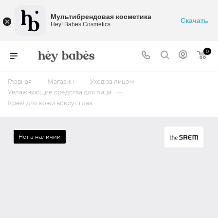
Мультибрендовая косметика
Скачать
Hey! Babes Cosmetics
0
—
—
—
Главная
Магазин
Уход за лицом
—
Увлажняющие средства для лица
Крем для кожи вокруг глаз
Нет в наличии