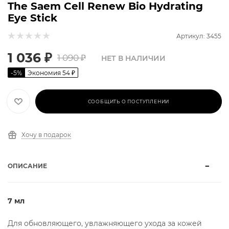
The Saem Cell Renew Bio Hydrating
Eye Stick
Артикул: 3455
1 036
₽
1 090
₽
НЕТ В НАЛИЧИИ
-
5
%
Экономия
54
₽
СООБЩИТЬ О ПОСТУПЛЕНИИ
Хочу в подарок
ОПИСАНИЕ
7 мл
Для обновляющего, увлажняющего ухода за кожей