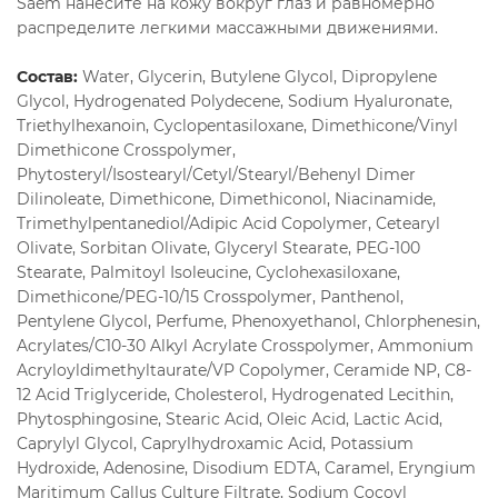
Saem нанесите на кожу вокруг глаз и равномерно
распределите легкими массажными движениями.
Состав:
Water, Glycerin, Butylene Glycol, Dipropylene
Glycol, Hydrogenated Polydecene, Sodium Hyaluronate,
Triethylhexanoin, Cyclopentasiloxane, Dimethicone/Vinyl
Dimethicone Crosspolymer,
Phytosteryl/Isostearyl/Cetyl/Stearyl/Behenyl Dimer
Dilinoleate, Dimethicone, Dimethiconol, Niacinamide,
Trimethylpentanediol/Adipic Acid Copolymer, Cetearyl
Olivate, Sorbitan Olivate, Glyceryl Stearate, PEG-100
Stearate, Palmitoyl Isoleucine, Cyclohexasiloxane,
Dimethicone/PEG-10/15 Crosspolymer, Panthenol,
Pentylene Glycol, Perfume, Phenoxyethanol, Chlorphenesin,
Acrylates/C10-30 Alkyl Acrylate Crosspolymer, Ammonium
Acryloyldimethyltaurate/VP Copolymer, Ceramide NP, C8-
12 Acid Triglyceride, Cholesterol, Hydrogenated Lecithin,
Phytosphingosine, Stearic Acid, Oleic Acid, Lactic Acid,
Caprylyl Glycol, Caprylhydroxamic Acid, Potassium
Hydroxide, Adenosine, Disodium EDTA, Caramel, Eryngium
Maritimum Callus Culture Filtrate, Sodium Cocoyl