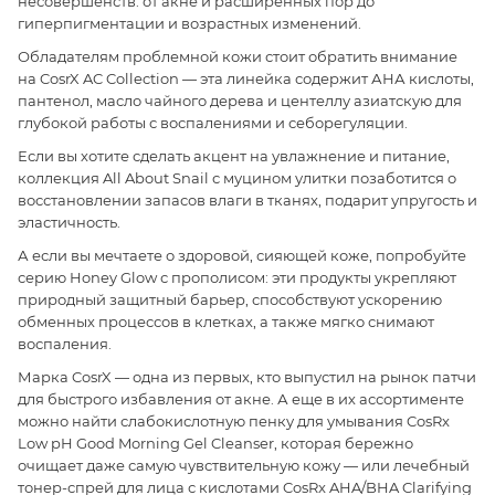
несовершенств: от акне и расширенных пор до
гиперпигментации и возрастных изменений.
Обладателям проблемной кожи стоит обратить внимание
на CosrX AC Collection — эта линейка содержит АНА кислоты,
пантенол, масло чайного дерева и центеллу азиатскую для
глубокой работы с воспалениями и себорегуляции.
Если вы хотите сделать акцент на увлажнение и питание,
коллекция All About Snail с муцином улитки позаботится о
восстановлении запасов влаги в тканях, подарит упругость и
эластичность.
А если вы мечтаете о здоровой, сияющей коже, попробуйте
серию Honey Glow с прополисом: эти продукты укрепляют
природный защитный барьер, способствуют ускорению
обменных процессов в клетках, а также мягко снимают
воспаления.
Марка CosrX — одна из первых, кто выпустил на рынок патчи
для быстрого избавления от акне. А еще в их ассортименте
можно найти слабокислотную пенку для умывания CosRx
Low pH Good Morning Gel Cleanser, которая бережно
очищает даже самую чувствительную кожу — или лечебный
тонер-спрей для лица с кислотами CosRx AHA/BHA Clarifying