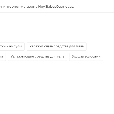
и: интернет-магазина Hey!BabesCosmetics.
тки и ампулы
Увлажняющие средства для лица
ла
Увлажняющие средства для тела
Уход за волосами