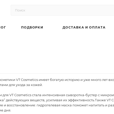
ЛОГ
ПОДБОРКИ
ДОСТАВКА И ОПЛАТА
сметики VT Cosmetics имеет богатую историю и уже много лет в
ами для ухода за кожей.
 для VT Cosmetics стала интенсивная сыворотка-бустер с микрои
ка” действующих веществ, усиливая их эффективность.Также VT 
е и восстановление: гидрогелевая маска поможет напитать и раз
ие дня.