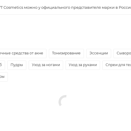
T Cosmetics можно у официального представителя марки в Росси
ечные средства от акне
Тонизирование
Эссенции
Сыворо
б
Пудры
Уход за ногами
Уход за руками
Спреи для те
еры