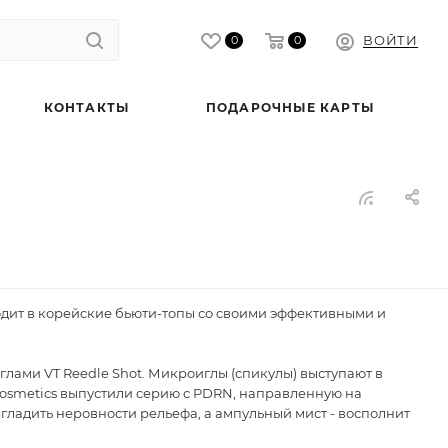
ВОЙТИ
0
0
КОНТАКТЫ
ПОДАРОЧНЫЕ КАРТЫ
ходит в корейские бьюти-топы со своими эффективными и
глами VT Reedle Shot. Микроиглы (спикулы) выступают в
Cosmetics выпустили серию с PDRN, направленную на
гладить неровности рельефа, а ампульный мист - восполнит