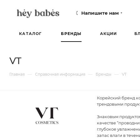
Напишите нам
КАТАЛОГ
БРЕНДЫ
АКЦИИ
Б
VT
—
—
—
Главная
Справочная информация
Бренды
VT
Корейский бренд ко
трендовыми продукт
Знаковым продуктом
качестве “проводни
глубокое увлажнени
запас влаги в течен