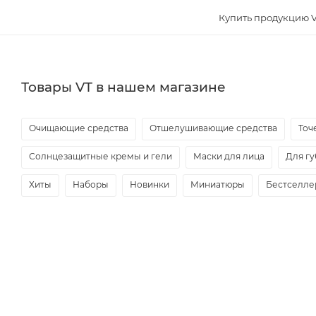
Купить продукцию V
Товары VT в нашем магазине
Очищающие средства
Отшелушивающие средства
Точ
Солнцезащитные кремы и гели
Маски для лица
Для гу
Хиты
Наборы
Новинки
Миниатюры
Бестселл