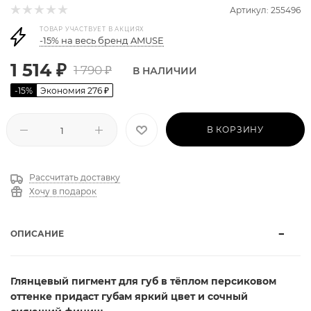
Артикул: 255496
ТОВАР УЧАСТВУЕТ В АКЦИЯХ
-15% на весь бренд AMUSE
1 514
₽
1 790
₽
В НАЛИЧИИ
-
15
%
Экономия
276
₽
В КОРЗИНУ
Рассчитать доставку
Хочу в подарок
ОПИСАНИЕ
Глянцевый пигмент для губ в тёплом персиковом
оттенке придаст губам яркий цвет и сочный