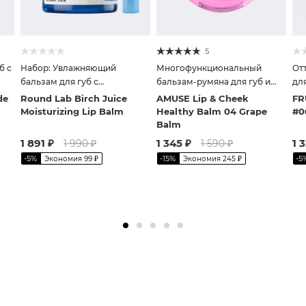
5
б с
Набор: Увлажняющий
Многофункциональный
От
бальзам для губ с
бальзам-румяна для губ и
дл
берёзовым соком + кисть
щёк
de
Round Lab Birch Juice
AMUSE Lip & Cheek
FR
Moisturizing Lip Balm
Healthy Balm 04 Grape
#0
Balm
1 891
₽
1 345
₽
1 
1 990
₽
1 590
₽
-
5
%
-
15
%
-
5
Экономия
99
₽
Экономия
245
₽