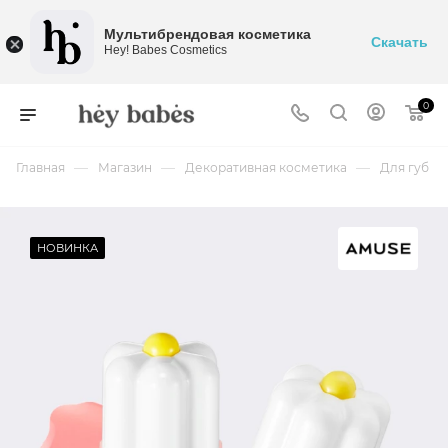
Мультибрендовая косметика
Скачать
Hey! Babes Cosmetics
0
—
—
—
Главная
Магазин
Декоративная косметика
Для губ
НОВИНКА