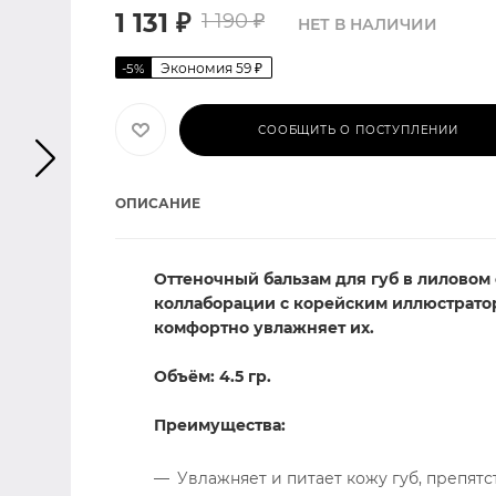
1 131
₽
1 190
₽
НЕТ В НАЛИЧИИ
Экономия
59
₽
-
5
%
СООБЩИТЬ О ПОСТУПЛЕНИИ
ОПИСАНИЕ
Оттеночный бальзам для губ в лиловом
коллаборации с корейским иллюстрато
комфортно увлажняет их.
Объём: 4.5 гр.
Преимущества:
Увлажняет и питает кожу губ, препят