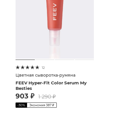
12
Цветная сыворотка-румяна
FEEV Hyper-Fit Color Serum My
Besties
903
₽
1 290
₽
-
30
%
Экономия
387
₽