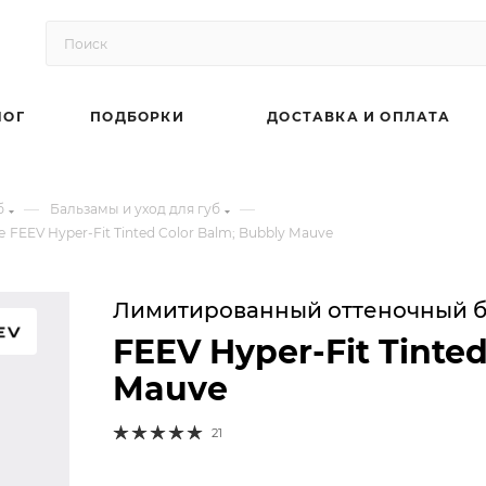
ЛОГ
ПОДБОРКИ
ДОСТАВКА И ОПЛАТА
—
—
б
Бальзамы и уход для губ
EEV Hyper-Fit Tinted Color Balm; Bubbly Mauve
Лимитированный оттеночный ба
FEEV Hyper-Fit Tinte
Mauve
21