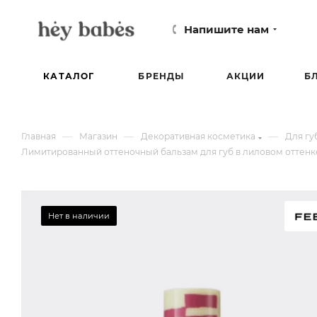
Напишите нам
КАТАЛОГ
БРЕНДЫ
АКЦИИ
Б
—
—
—
Главная
Магазин
Декоративная косметика
Для гу
Лимитированный оттеночный бальзам для губ в лиловом оттенке F
Нет в наличии