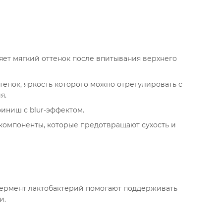
яет мягкий оттенок после впитывания верхнего
енок, яркость которого можно отрегулировать с
я.
финиш с blur-эффектом.
омпоненты, которые предотвращают сухость и
фермент лактобактерий помогают поддерживать
и.