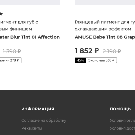
1
игмент для губ с
Глянцевый пигмент для гу
овым финишем
охлаждающим эффектом
er Blur Tint 01 Affection
AMUSE Bebe Tint 08 Grap
1 852
₽
1 390
₽
2 190
₽
-
15
%
номия
278
₽
Экономия
338
₽
ИНФОРМАЦИЯ
ПОМОЩЬ
Согласие на обработку
Условия опл
Реквизиты
Условия дос