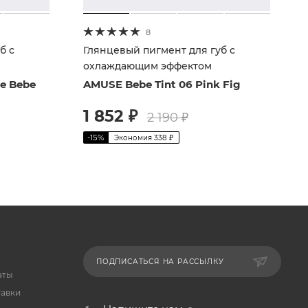
8
б с
Глянцевый пигмент для губ с
охлаждающим эффектом
e Bebe
AMUSE Bebe Tint 06 Pink Fig
1 852
₽
2 190
₽
-
15
%
Экономия
338
₽
ПОДПИСАТЬСЯ НА РАССЫЛКУ
аты
тавки