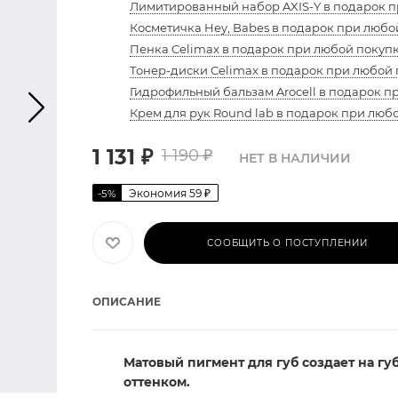
Лимитированный набор AXIS-Y в подарок п
Косметичка Hey, Babes в подарок при любой
Пенка Celimax в подарок при любой покупк
Тонер-диски Celimax в подарок при любой 
Гидрофильный бальзам Arocell в подарок п
Крем для рук Round lab в подарок при люб
1 131
₽
1 190
₽
НЕТ В НАЛИЧИИ
Экономия
59
₽
-
5
%
СООБЩИТЬ О ПОСТУПЛЕНИИ
ОПИСАНИЕ
Матовый пигмент для губ
создает на гу
оттенком.