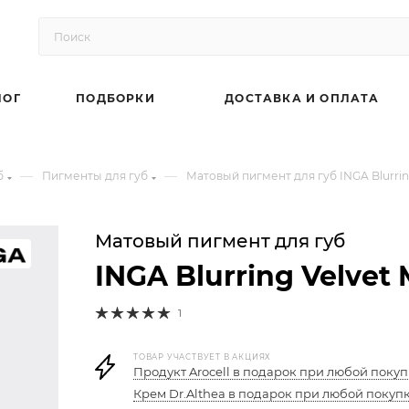
ЛОГ
ПОДБОРКИ
ДОСТАВКА И ОПЛАТА
—
—
б
Пигменты для губ
Матовый пигмент для губ INGA Blurring
Матовый пигмент для губ
INGA Blurring Velvet 
1
ТОВАР УЧАСТВУЕТ В АКЦИЯХ
Продукт Arocell в подарок при любой покуп
Крем Dr.Althea в подарок при любой покупк