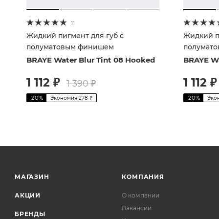
11
Жидкий пигмент для губ с
Жидкий п
полуматовым финишем
полумат
BRAYE Water Blur Tint 08 Hooked
BRAYE Wat
1 112
₽
1 112
₽
1 390
₽
-
20
%
-
20
%
Экономия
278
₽
Эко
МАГАЗИН
КОМПАНИЯ
АКЦИИ
О компании
Вакансии
БРЕНДЫ