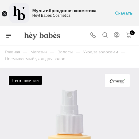
Мультибрендовая косметика
Скачать
Hey! Babes Cosmetics
0
—
—
—
—
Главная
Магазин
Волосы
Уход за волосами
Несмываемый уход для волос
Нет в наличии