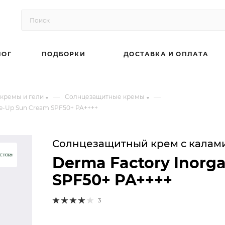
ЛОГ
ПОДБОРКИ
ДОСТАВКА И ОПЛАТА
—
—
кремы и гели
Солнцезащитные кремы
e-Up Sun Cream SPF50+ PA++++
Солнцезащитный крем с калам
Derma Factory Inorg
SPF50+ PA++++
3