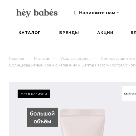
Напишите нам
КАТАЛОГ
БРЕНДЫ
АКЦИИ
Б
—
—
—
Главная
Магазин
Уход за лицом
Солнцезащитные 
Солнцезащитный крем с каламином Derma Factory Inorganic Ton
Нет в наличии