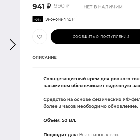
941
₽
990
₽
НЕТ В НАЛИЧИИ
Экономия
49
₽
-
5
%
СООБЩИТЬ О ПОСТУПЛЕНИИ
ОПИСАНИЕ
Солнцезащитный крем для ровного тона
каламином обеспечивает надёжную защ
Средство на основе физических УФ-фи
более 3 часов необходимо обновление.
Объём: 50 мл.
Подходит для:
Всех типов кожи.