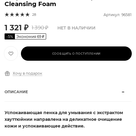
Cleansing Foam
28
Артикул: 96581
1 321
₽
1 390
₽
НЕТ В НАЛИЧИИ
-
5
%
Экономия
69
₽
СООБЩИТЬ О ПОСТУПЛЕНИИ
Хочу в подарок
ОПИСАНИЕ
Успокаивающая пенка для умывания с экстрактом
хауттюйнии направлена на деликатное очищение
кожи и успокаивающее действие.