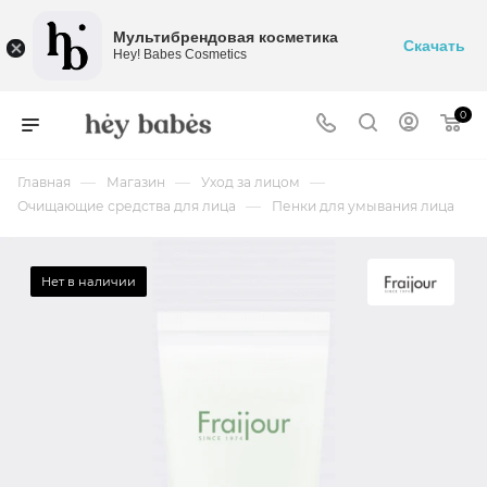
Мультибрендовая косметика
Скачать
Hey! Babes Cosmetics
0
—
—
—
Главная
Магазин
Уход за лицом
—
Очищающие средства для лица
Пенки для умывания лица
Нет в наличии