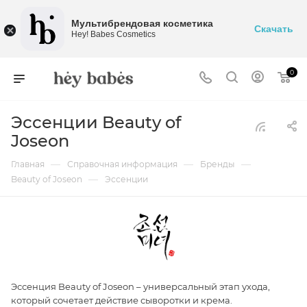
Мультибрендовая косметика
Скачать
Hey! Babes Cosmetics
0
Эссенции Beauty of
Joseon
—
—
—
Главная
Справочная информация
Бренды
—
Beauty of Joseon
Эссенции
Эссенция Beauty of Joseon – универсальный этап ухода,
который сочетает действие сыворотки и крема.