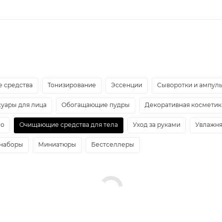
 средства
Тонизирование
Эссенции
Сыворотки и ампул
суары для лица
Обогащающие пудры
Декоративная косметик
ло
Очищающие средства для тела
Уход за руками
Увлажня
наборы
Миниатюры
Бестселлеры