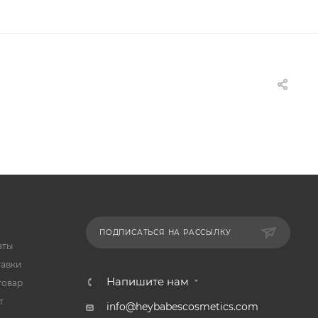
ПОДПИСАТЬСЯ НА РАССЫЛКУ
аты
тавки
Напишите нам
товар
т
info@heybabescosmetics.com