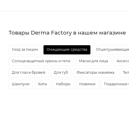
Товары Derma Factory в нашем магазине
Уход за лицом
Очищающие средства
Отшелушивающие
Солнцезащитные кремы и гели
Маски для лица
Аксес
Для глаз и бровей
Для губ
Фиксаторы макияжа
Те
Шампуни
Хиты
Наборы
Новинки
Подарочные 