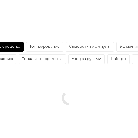
 средства
Тонизирование
Сыворотки и ампулы
Увлажняю
макияж
Тональные средства
Уход за руками
Наборы
Н