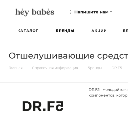
Напишите нам
КАТАЛОГ
БРЕНДЫ
АКЦИИ
Б
Отшелушивающие средст
—
—
—
Главная
Справочная информация
Бренды
DR.F5
DR.F5 - молодой юж
компонентов, котор