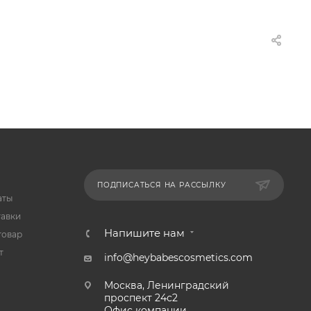
ПОДПИСАТЬСЯ НА РАССЫЛКУ
аты
тавки
Напишите нам
товар
т
info@heybabescosmetics.com
Москва, Ленинградский
проспект 24с2
Офис компании