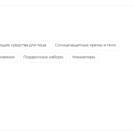
щие средства для лица
Солнцезащитные кремы и гели
овинки
Подарочные наборы
Миниатюры