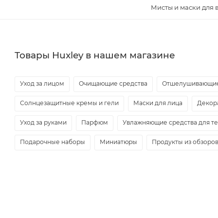
Мисты и маски для 
Товары Huxley в нашем магазине
Уход за лицом
Очищающие средства
Отшелушивающие
Солнцезащитные кремы и гели
Маски для лица
Декор
Уход за руками
Парфюм
Увлажняющие средства для т
Подарочные наборы
Миниатюры
Продукты из обзоро