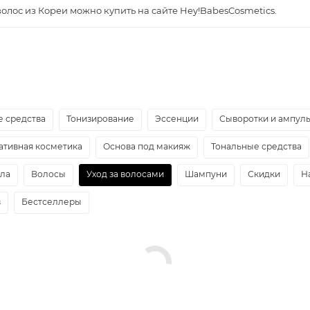
волос из Кореи можно купить на сайте Hey!BabesCosmetics.
 средства
Тонизирование
Эссенции
Сыворотки и ампул
ативная косметика
Основа под макияж
Тональные средства
ела
Волосы
Уход за волосами
Шампуни
Скидки
Н
в
Бестселлеры