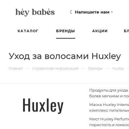
Напишите нам
КАТАЛОГ
БРЕНДЫ
АКЦИИ
Б
Уход за волосами Huxley
—
—
—
Главная
Справочная информация
Бренды
Huxley
Продукты для ухода
более мягкими и п
Маска Huxley Inten
комплекс питательн
Мист Huxley Perfum
пористость и ломкос