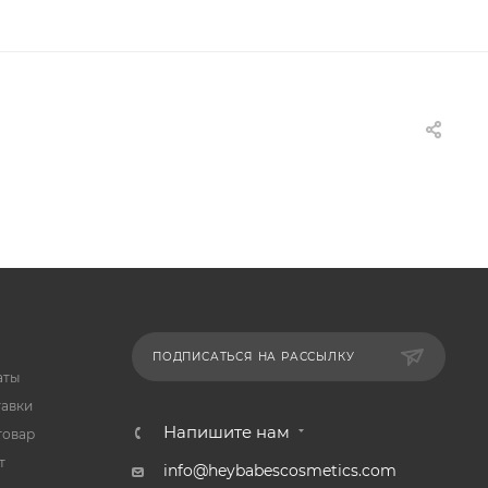
ПОДПИСАТЬСЯ НА РАССЫЛКУ
аты
тавки
Напишите нам
товар
т
info@heybabescosmetics.com