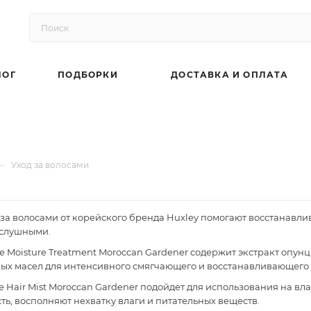
ЛОГ
ПОДБОРКИ
ДОСТАВКА И ОПЛАТА
—
Уход за волосами
 за волосами от корейского бренда Huxley помогают восстанавлив
ослушными.
se Moisture Treatment Moroccan Gardener содержит экстракт о
ых масел для интенсивного смягчающего и восстанавливающего 
e Hair Mist Moroccan Gardener подойдет для использования на вл
ть, восполняют нехватку влаги и питательных веществ.