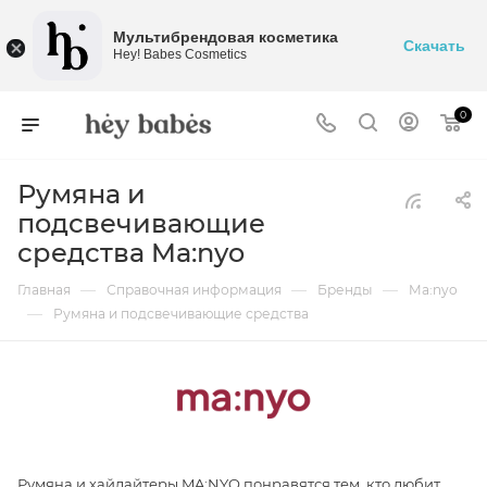
Мультибрендовая косметика
Скачать
Hey! Babes Cosmetics
0
Румяна и
подсвечивающие
средства Ma:nyo
—
—
—
Главная
Справочная информация
Бренды
Ma:nyo
—
Румяна и подсвечивающие средства
Румяна и хайлайтеры MA:NYO понравятся тем, кто любит