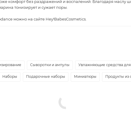
коже комфорт без раздражений и воспалений. Благодаря маслу ш
марина тонизирует и сужает поры.
odance можно на сайте Hey!BabesCosmetics.
изирование
Сыворотки и ампулы
Увлажняющие средства для
Наборы
Подарочные наборы
Миниатюры
Продукты из 