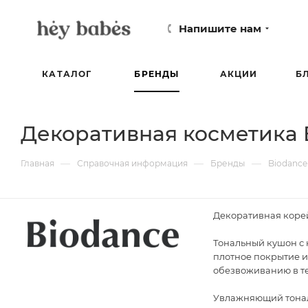
Напишите нам
КАТАЛОГ
БРЕНДЫ
АКЦИИ
Б
Декоративная косметика 
—
—
—
Главная
Справочная информация
Бренды
Biodance
Декоративная корей
Тональный кушон с 
плотное покрытие и
обезвоживанию в те
Увлажняющий тональ