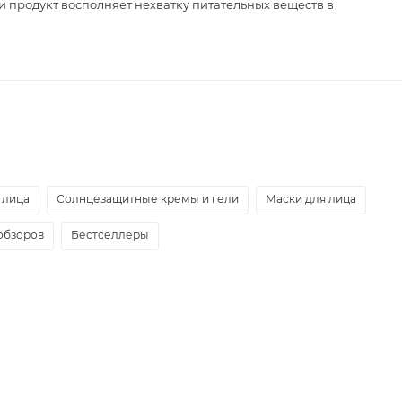
и продукт восполняет нехватку питательных веществ в
 лица
Солнцезащитные кремы и гели
Маски для лица
обзоров
Бестселлеры