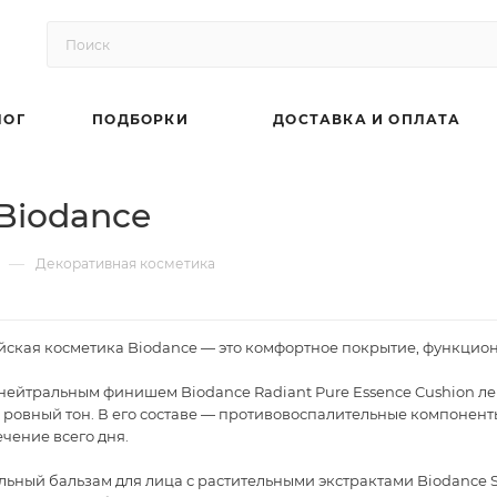
ЛОГ
ПОДБОРКИ
ДОСТАВКА И ОПЛАТА
Biodance
—
Декоративная косметика
ская косметика Biodance — это комфортное покрытие, функциона
нейтральным финишем Biodance Radiant Pure Essence Cushion лег
 ровный тон. В его составе — противовоспалительные компонент
чение всего дня.
ный бальзам для лица с растительными экстрактами Biodance Sk