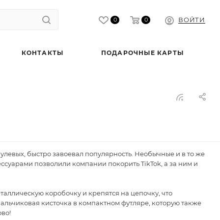
ВОЙТИ
0
0
КОНТАКТЫ
ПОДАРОЧНЫЕ КАРТЫ
улевых, быстро завоевал популярность. Необычные и в то же
суарами позволили компании покорить TikTok, а за ним и
таллическую коробочку и крепятся на цепочку, что
 пальчиковая кисточка в компактном футляре, которую также
во!