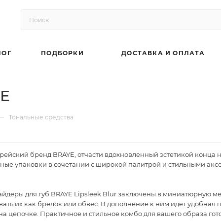
ЛОГ
ПОДБОРКИ
ДОСТАВКА И ОПЛАТА
YE
—
Тональные средства
рейский бренд BRAYE, отчасти вдохновленный эстетикой конца н
ые упаковки в сочетании с широкой палитрой и стильными аксес
йдеры для губ BRAYE Lipsleek Blur заключены в миниатюрную ме
вать их как брелок или обвес. В дополнение к ним идет удобная
а цепочке. Практичное и стильное комбо для вашего образа гото