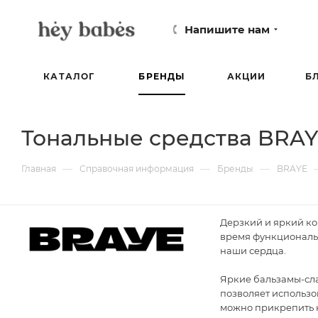
Напишите нам
КАТАЛОГ
БРЕНДЫ
АКЦИИ
Б
Тональные средства BRA
—
—
—
Главная
Справочная информация
Бренды
BRAYE
Дерзкий и яркий ко
время функциональн
наши сердца.
Яркие бальзамы-сла
позволяет использо
можно прикрепить н