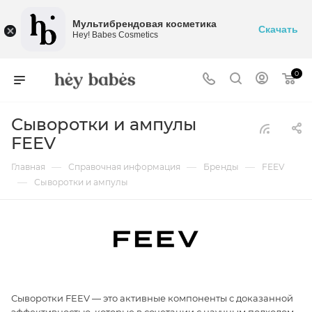
Мультибрендовая косметика
Скачать
Hey! Babes Cosmetics
0
Сыворотки и ампулы
FEEV
—
—
—
Главная
Справочная информация
Бренды
FEEV
—
Сыворотки и ампулы
Сыворотки FEEV — это активные компоненты с доказанной
эффективностью, которые в сочетании с научным подходом