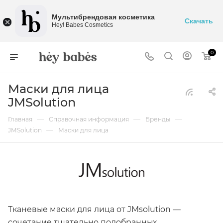
Мультибрендовая косметика
Скачать
Hey! Babes Cosmetics
0
Маски для лица
JMSolution
—
—
—
Главная
Справочная информация
Бренды
—
JMSolution
Маски для лица
Тканевые маски для лица от JMsolution —
сочетание тщательно подобранных