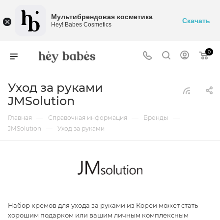
Мультибрендовая косметика
Скачать
Hey! Babes Cosmetics
0
Уход за руками
JMSolution
—
—
—
Главная
Справочная информация
Бренды
—
JMSolution
Уход за руками
Набор кремов для ухода за руками из Кореи может стать
хорошим подарком или вашим личным комплексным