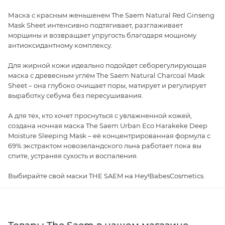
Маска с красным женьшенем The Saem Natural Red Ginseng
Mask Sheet интенсивно подтягивает, разглаживает
морщины и возвращает упругость благодаря мощному
антиоксидантному комплексу.
Для жирной кожи идеально подойдет себорегулирующая
маска с древесным углём The Saem Natural Charcoal Mask
Sheet – она глубоко очищает поры, матирует и регулирует
выработку себума без пересушивания.
А для тех, кто хочет проснуться с увлажненной кожей,
создана ночная маска The Saem Urban Eco Harakeke Deep
Moisture Sleeping Mask – её концентрированная формула с
69% экстрактом новозеландского льна работает пока вы
спите, устраняя сухость и воспаления.
Выбирайте свой маски THE SAEM на Hey!BabesCosmetics.