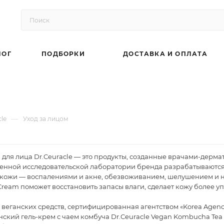
ЛОГ
ПОДБОРКИ
ДОСТАВКА И ОПЛАТА
—
cle
Уход за лицом
 для лица Dr.Ceuracle — это продукты, созданные врачами-дерм
твенной исследовательской лаборатории бренда разрабатываютс
кожи — воспалениями и акне, обезвоживанием, шелушением и не
Cream поможет восстановить запасы влаги, сделает кожу более уп
 веганских средств, сертифицированная агентством «Korea Agency o
анский гель-крем с чаем комбуча Dr.Ceuracle Vegan Kombucha Tea