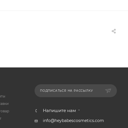
ПОДПИСАТЬСЯ НА РАССЫЛКУ
аты
тавки
Напишите нам
товар
т
info@heybabescosmetics.com