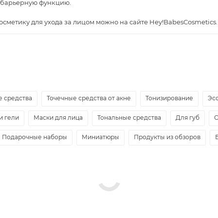
е барьерную функцию.
осметику для ухода за лицом можно на сайте Hey!BabesCosmetics.
 средства
Точечные средства от акне
Тонизирование
Эс
и гели
Маски для лица
Тональные средства
Для губ
О
Подарочные наборы
Миниатюры
Продукты из обзоров