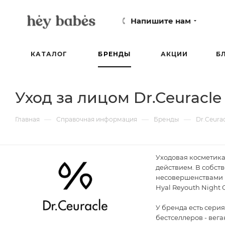
Напишите нам
КАТАЛОГ
БРЕНДЫ
АКЦИИ
Б
Уход за лицом Dr.Ceuracle
—
—
—
Главная
Справочная информация
Бренды
Dr.Ceura
Уходовая косметика
действием. В собс
несовершенствами 
Hyal Reyouth Night 
У бренда есть серия
бестселлеров - вег