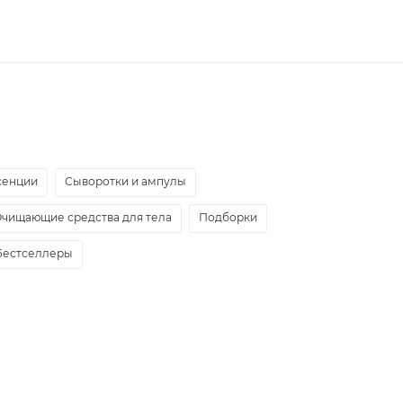
сенции
Сыворотки и ампулы
чищающие средства для тела
Подборки
Бестселлеры