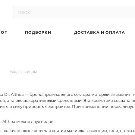
ЛОГ
ПОДБОРКИ
ДОСТАВКА И ОПЛАТА
—
Уход за лицом
а Dr. Althea — бренд премиального сектора, который знаменит
ей, а также декоративными средствами. Эта косметика создан
ины и силу природных экстрактов. При применении нормализует
. Althea можно двух видов:
я включает жидкости для снятия макияжа, эссенции, гели, патчи 