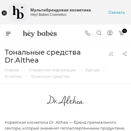
Мультибрендовая косметика
Скачать
Hey! Babes Cosmetics
0
Тональные средства
Dr.Althea
—
—
—
Главная
Справочная информация
Бренды
—
Dr.Althea
Тональные средства
Корейская косметика Dr. Althea — бренд премиального
сектора, который знаменит гипоаллергенными продуктами,